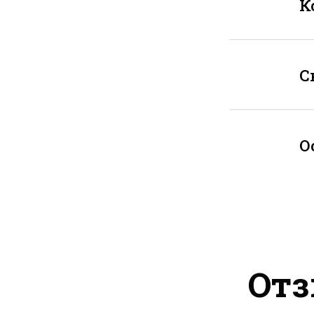
К
С
О
Отз