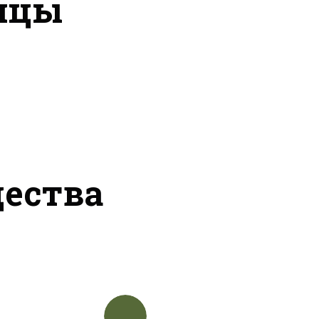
ицы
ества