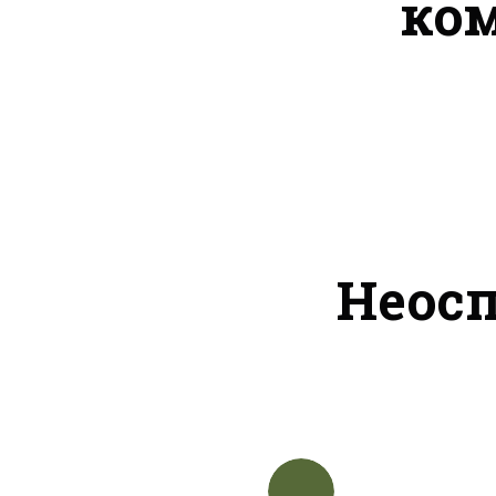
ко
Неос