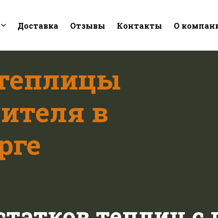
Доставка
Отзывы
Контакты
О компан
 теплицы
ителя в
рге
статков теплиц с