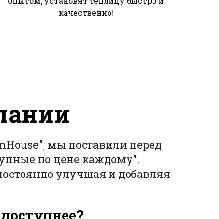
опытом, установят теплицу быстро и
качественно!
мпании
nHouse", мы поставили перед
тупные по цене каждому".
постоянно улучшая и добавляя
 доступнее?