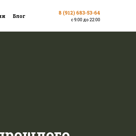
8 (912) 683-53-64
ии
Блог
с 9:00 до 22:00
 прошлого