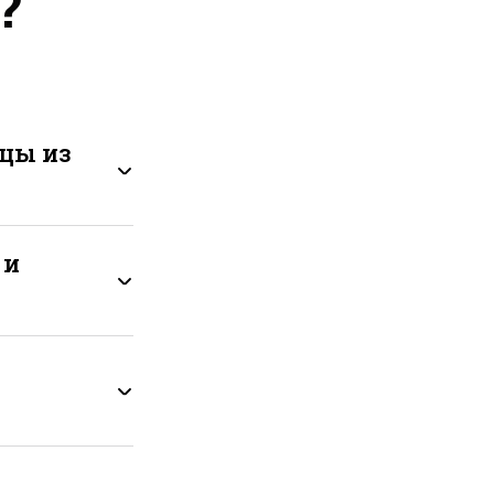
?
цы из
 и